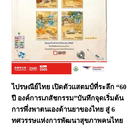
ไปรษณีย์ไทย เปิดตัวแสตมป์ที่ระลึก “60
ปี องค์การเภสัชกรรม”บันทึกจุดเริ่มต้น
การพึ่งพาตนเองด้านยาของไทย สู่ 6
ทศวรรษแห่งการพัฒนาสุขภาพคนไทย