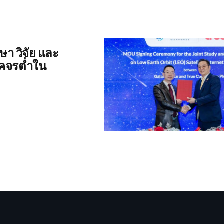
า วิจัย และ
โคจรต่ำใน