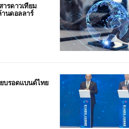
อสารดาวเทียม
ล้านดอลลาร์
่ายบรอดแบนด์ไทย