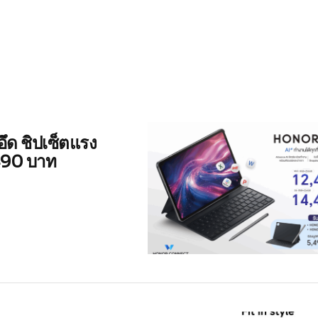
ด ชิปเซ็ตแรง
,490 บาท