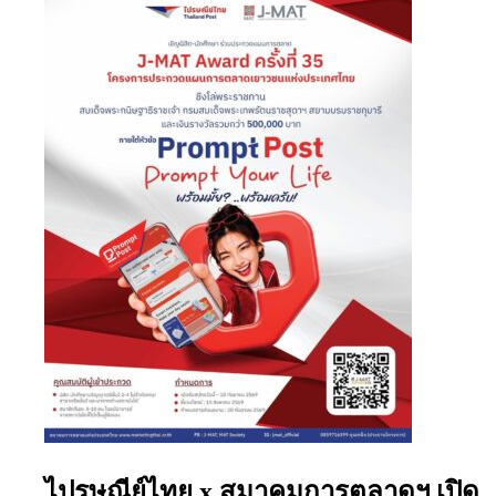
ไปรษณีย์ไทย x สมาคมการตลาดฯ เปิด