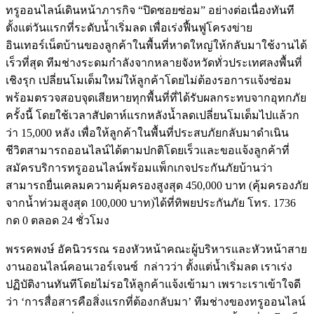
ทรูออนไลน์เดินหน้าภารกิจ “ปิดซอยซ่อม” อย่างต่อเนื่องทันที
ตั้งแต่วันแรกที่ระดับน้ำเริ่มลด เพื่อเร่งฟื้นฟูโครงข่าย
อินเทอร์เน็ตบ้านของลูกค้าในพื้นที่หาดใหญ่ให้กลับมาใช้งานได้
เร็วที่สุด ทีมช่างระดมกำลังจากหลายจังหวัดทั่วประเทศลงพื้นที่
เชิงรุก เปลี่ยนโมเด็มใหม่ให้ลูกค้าโดยไม่ต้องรอการแจ้งซ่อม
พร้อมตรวจสอบจุดเสียหายทุกพื้นที่ที่ได้รับผลกระทบจากอุทกภัย
ครั้งนี้ โดยใช้เวลาสัปดาห์แรกหลังน้ำลดเปลี่ยนโมเด็มไปแล้วก
ว่า 15,000 หลัง เพื่อให้ลูกค้าในพื้นที่ประสบภัยกลับมาดำเนิน
ชีวิตสามารถออนไลน์ได้ตามปกติโดยเร็วและขอแจ้งลูกค้าที่
สมัครบริการทรูออนไลน์พร้อมแพ็กเกจประกันภัยบ้านว่า
สามารถยื่นเคลมความคุ้มครองสูงสุด 450,000 บาท (คุ้มครองภัย
จากน้ำท่วมสูงสุด 100,000 บาท)ได้ที่ทิพยประกันภัย โทร. 1736
กด 0 ตลอด 24 ชั่วโมง
พรรคพงษ์ อัคนิวรรณ รองหัวหน้าคณะผู้บริหารและหัวหน้าสาย
งานออนไลน์คอนเวอร์เจนซ์ กล่าวว่า ตั้งแต่น้ำเริ่มลด เราเร่ง
ปฏิบัติงานทันทีโดยไม่รอให้ลูกค้าแจ้งเข้ามา เพราะเราเข้าใจดี
ว่า ‘การสื่อสารคือสิ่งแรกที่ต้องกลับมา’ ทีมช่างของทรูออนไลน์