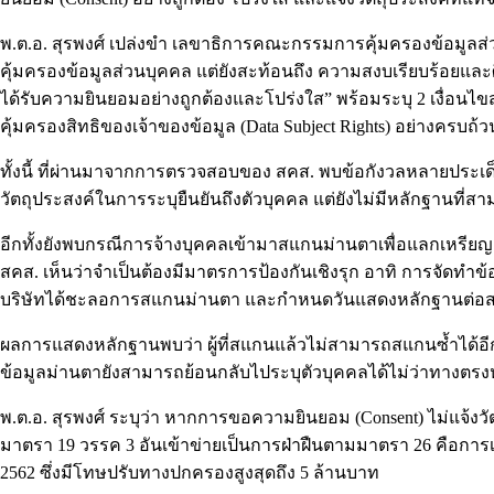
พ.ต.อ. สุรพงศ์ เปล่งขำ เลขาธิการคณะกรรมการคุ้มครองข้อมูลส่ว
คุ้มครองข้อมูลส่วนบุคคล แต่ยังสะท้อนถึง ความสงบเรียบร้อยและ
ได้รับความยินยอมอย่างถูกต้องและโปร่งใส” พร้อมระบุ 2 เงื่อนไข
คุ้มครองสิทธิของเจ้าของข้อมูล (Data Subject Rights) อย่างครบถ้ว
ทั้งนี้ ที่ผ่านมาจากการตรวจสอบของ สคส. พบข้อกังวลหลายประเด็น
วัตถุประสงค์ในการระบุยืนยันถึงตัวบุคคล แต่ยังไม่มีหลักฐานที่
อีกทั้งยังพบกรณีการจ้างบุคคลเข้ามาสแกนม่านตาเพื่อแลกเหรียญ ซึ
สคส. เห็นว่าจำเป็นต้องมีมาตรการป้องกันเชิงรุก อาทิ การจัดทำข้
บริษัทได้ชะลอการสแกนม่านตา และกำหนดวันแสดงหลักฐานต
ผลการแสดงหลักฐานพบว่า ผู้ที่สแกนแล้วไม่สามารถสแกนซ้ำได้อีก 
ข้อมูลม่านตายังสามารถย้อนกลับไประบุตัวบุคคลได้ไม่ว่าทางตรง
พ.ต.อ. สุรพงศ์ ระบุว่า หากการขอความยินยอม (Consent) ไม่แจ้
มาตรา 19 วรรค 3 อันเข้าข่ายเป็นการฝ่าฝืนตามมาตรา 26 คือการ
2562 ซึ่งมีโทษปรับทางปกครองสูงสุดถึง 5 ล้านบาท