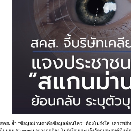
สคส. ย้ำ “ข้อมูลม่านตาคือข้อมูลอ่อนไหว” ต้องโปร่งใส–เคารพส
ยินยอม (Consent) อย่างถูกต้อง โปร่งใส และแจ้งวัตถุประสงค์ที่แท้จ