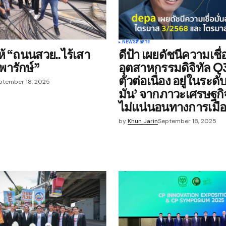
Your E-mail
*
NEWS
สื่อสาร
้ “ถนนสวย..ไร้เสา
ดีป้า เผยดัชนีความเชื่อ
e in
ารักษ์”
อุตสาหกรรมดิจิทัล 
ตัวต่อเนื่อง อยู่ในระดับ 
ptember 18, 2025
มั่น’ จากภาวะเศรษฐก
ไม่แน่นอนทางการเมื
by
Khun Jarin
September 18, 2025