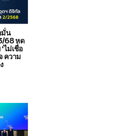
มั่น
Q3/68 หด
‘ไม่เชื่อ
ิจ ความ
อง