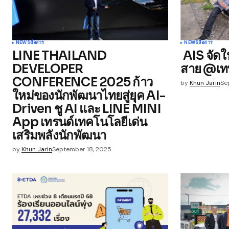
Your Name
*
NEWS
สื่อสาร
NEWS
สื่อสาร
LINE THAILAND
AIS จัดให
Save my name, email, and websit
DEVELOPER
สาย @เทพ
this browser for the next time I
comment.
CONFERENCE 2025 ก้าว
by
Khun Jarin
Se
ใหม่ของนักพัฒนาไทยสู่ยุค AI-
Driven ชู AI และ LINE MINI
Submit Comment
App เทรนด์เทคโนโลยีเด่น
เสริมพลังนักพัฒนา
by
Khun Jarin
September 18, 2025