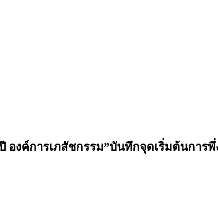
 ปี องค์การเภสัชกรรม”บันทึกจุดเริ่มต้นการ