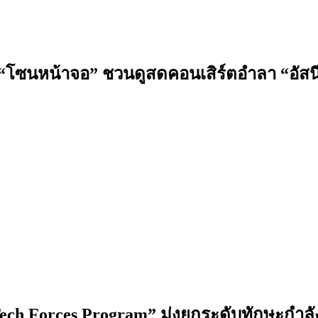
ด “โซนหน้าจอ” ชวนดูสดคอนเสิร์ตอำลา “อัสนี
ech Forces Program” มุ่งยกระดับทักษะกำลัง