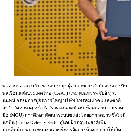
พลอากาศเอก มนัท ชวนะประยูร ผู้อำนวยการสำนักงานการบิน
พลเรือนแห่งประเทศไทย (CAAT) และ พ.อ.สรรพชัยย์ หุวะ
นันทน์ กรรมการผู้จัดการใหญ่ บริษัท โทรคมนาคมแห่งชาติ
จำกัด (มหาชน) หรือ NTร่วมลงนามบันทึกข้อตกลงความร่วม
มือ (MOU) การศึกษาพัฒนาระบบขนส่งโดยอากาศยานซึ่งไม่มี
นักบิน (Drone Delivery System)โดยมีวัตถุประสงค์เพิ่ม
ประสิทธิภาพการขนส่ง และบริหารจัดการห้วงอากาศให้เกิด