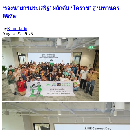
‘รองนายกฯประเสริฐ’ ผลักดัน ‘โคราช’ สู่ ‘มหานคร
ดิจิทัล’
by
Khun Jarin
August 22, 2025