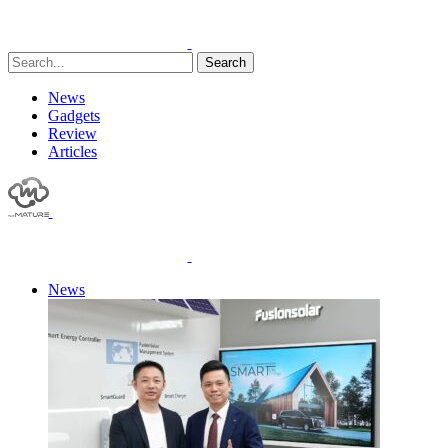
Search
News
Gadgets
Review
Articles
News