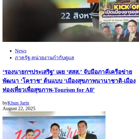
News
ภาครัฐ-หน่วยงานกำกับดูแล
‘รองนายกฯประเสริฐ’ เผย ‘สสส.’ จับมือภาคีเครือข่าย
พัฒนา ‘โคราช’ ต้นแบบ ‘เมืองสุขภาพนานาชาติ-เมือง
ท่องเที่ยวเพื่อสุขภาพ-Tourism for All’
by
Khun Jarin
August 22, 2025