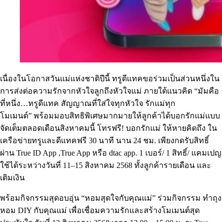
เนื่องในโอกาสวันแม่แห่งชาติปีนี้ ทรูดีแทคขอร่วมเป็นส่วนหนึ่งใน
การส่งต่อความรักจากหัวใจลูกถึงหัวใจแม่ ภายใต้แนวคิด “มัมคือ
ที่หนึ่ง…ทรูดีแทค สัญญาณที่ใส่ใจทุกหัวใจ รักแม่ทุก
โมเมนต์” พร้อมมอบสิทธิพิเศษมากมายให้ลูกค้าได้บอกรักแม่แบบ
จัดเต็มตลอดเดือนสิงหาคมนี้ โทรฟรี! บอกรักแม่ ให้หายคิดถึง ใน
เครือข่ายทรูและดีแทคฟรี 30 นาที นาน 24 ชม. เพียงกดรับสิทธิ์
ผ่าน True ID App ,True App หรือ dtac app. 1 เบอร์/ 1 สิทธิ์/ แคมเปญ
ใช้ได้ระหว่างวันที่ 11–15 สิงหาคม 2568 ทั้งลูกค้ารายเดือน และ
เติมเงิน
พร้อมกิจกรรมสุดอบอุ่น “หอมสุดใจกับคุณแม่” ร่วมกิจกรรม ทำถุง
หอม DIY กับคุณแม่ เพื่อเชื่อมความรักและสร้างโมเมนต์สุด