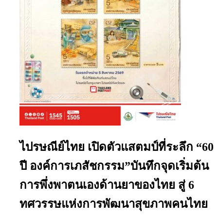
ไปรษณีย์ไทย เปิดตัวแสตมป์ที่ระลึก “60
ปี องค์การเภสัชกรรม”บันทึกจุดเริ่มต้น
การพึ่งพาตนเองด้านยาของไทย สู่ 6
ทศวรรษแห่งการพัฒนาสุขภาพคนไทย