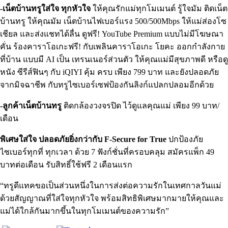
-เน็ตบ้านทรูใส่ใจ ทุกหัวใจ
ให้คุณรักแม่ทุกโมเมนต์ รู้ใจมัม ติดเน็ต
บ้านทรู ให้คุณมัม เน็ตบ้านไฟเบอร์แรง 500/500Mbps ให้แม่ส่องโซ
เชียล และส่งแชทได้ลื่น ดูฟรี! YouTube Premium แบบไม่มีโฆษณา
คั่น ร้องคาราโอเกะฟรี! กับเพลินคาราโอเกะ โยคะ ออกกำลังกาย
ที่บ้าน แบบมี AI เป็น เทรนเนอร์ส่วนตัว ให้คุณแม่มีสุขภาพดี หรือดู
หนัง ซีรีส์ฟินๆ กับ iQIYI คุ้ม ครบ เพียง 799 บาท และยังปลอดภัย
จากมิจฉาชีพ กับทรูไซเบอร์เซฟป้องกันลิงก์แปลกปลอมอีกด้วย
-ลูกค้าเน็ตบ้านทรู
ติดกล้องวงจรปิด ไว้ดูแลคุณแม่ เพียง 99 บาท/
เดือน
พิเศษใส่ใจ ปลอดภัยยิ่งกว่ากับ F-Secure for True
ปกป้องภัย
ไซเบอร์ทุกที่ ทุกเวลา ด้วย 7 ฟังก์ชั่นที่ครอบคลุม สมัครแพ็ก 49
บาทต่อเดือน รับสิทธิ์ใช้ฟรี 2 เดือนแรก
“ทรูดีแทคขอเป็นส่วนหนึ่งในการส่งต่อความรักในเทศกาลวันแม่
ด้วยสัญญาณที่ใส่ใจทุกหัวใจ พร้อมสิทธิพิเศษมากมายให้คุณและ
แม่ได้ใกล้กันมากขึ้นในทุกโมเมนต์ของความรัก”