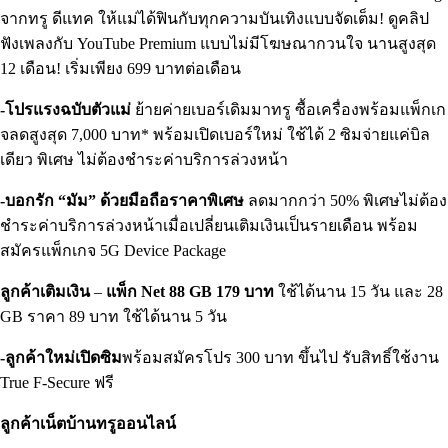
จากทรู ดีแทค ให้แม่ได้ฟินกับทุกความบันเทิงแบบจัดเต็ม! ดูคลิป
ฟังเพลงกับ YouTube Premium แบบไม่มีโฆษณากวนใจ นานสูงสุด
12 เดือน! เริ่มเพียง 699 บาทต่อเดือน
-โปรแรงฉบับตัวแม่
ย้ายค่ายเบอร์เดิมมาทรู ซื้อเครื่องพร้อมแพ็กเก
จลดสูงสุด 7,000 บาท* พร้อมเปิดเบอร์ใหม่ ใช้ได้ 2 ซิมจ่ายแค่บิล
เดียว พิเศษ ไม่ต้องชำระค่าบริการล่วงหน้า
-บอกรัก “มัม” ด้วยมือถือราคาพิเศษ
ลดมากกว่า 50% พิเศษไม่ต้อง
ชำระค่าบริการล่วงหน้าเมื่อเปลี่ยนเติมเงินเป็นรายเดือน พร้อม
สมัครแพ็กเกจ 5G Device Package
ลูกค้าเติมเงิน
–
แพ็ก Net 88 GB 179 บาท
ใช้ได้นาน 15 วัน และ 28
GB ราคา 89 บาท ใช้ได้นาน 5 วัน
-ลูกค้าใหม่เปิดซิม
พร้อมสมัครโปร 300 บาท ขึ้นไป รับสิทธิ์ใช้งาน
True F-Secure ฟรี
ลูกค้าเน็ตบ้านทรูออนไลน์