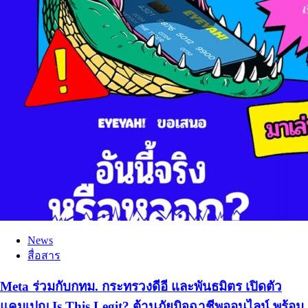
News
สื่อสาร
Meta ร่วมกับกทม. กระทรวงดีอี และพันธมิตร เปิดตัว
แคมเปญ Is This Legit? ต้านภัยมิจฉาชีพออนไลน์ พร้อม