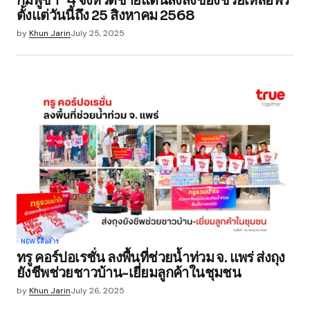
กัมพูชา” 4 จังหวัดชายแดนส่งสิ่งของช่วยเหลือฟรี
ตั้งแต่วันนี้ถึง 25 สิงหาคม 2568
Save my name, email, and website in this
by
Khun Jarin
July 25, 2025
browser for the next time I comment.
Submit Comment
NEWS
สื่อสาร
ทรู คอร์ปอเรชั่น ลงพื้นที่ช่วยน้ำท่วม จ. แพร่ ส่งถุง
ยังชีพช่วยชาวบ้าน-เยี่ยมลูกค้าในชุมชน
by
Khun Jarin
July 26, 2025