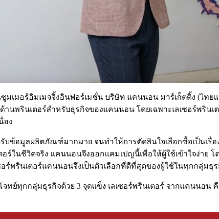
มเมอร์อิมเมจจิ้งอินฟอร์เมชั่น บริษัท แคนนอน มาร์เก็ตติ้ง (ไทยแลน
ั้นนำด้านพรินเตอร์สำหรับธุรกิจของแคนนอน โดยเฉพาะเลเซอร์พรินเต
นื่อง
บข้อมูลผลิตภัณฑ์มากมาย จนทำให้การตัดสินใจเลือกซื้อเป็นเรื่องที
ร์ในชีวิตจริง แคนนอนจึงออกแคมเปญนี้เพื่อให้ผู้ใช้เข้าใจง่าย 
ซอร์พรินเตอร์แคนนอนจึงเป็นตัวเลือกที่ดีที่สุดของผู้ใช้ในทุกกลุ่มธุร
จทย์ทุกกลุ่มธุรกิจด้วย 3 จุดแข็ง เลเซอร์พรินเตอร์ จากแคนนอน คือ”ตั