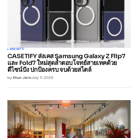
Comment
*
Your Name
*
GADGETS
CASETiFY ส่งเคส Samsung Galaxy Z Flip7
Your E-mail
*
และ Fold7 ใหม่สุดล้ำตอบโจทย์สายเทคด้วย
ดีไซน์ปัง ปกป้องครบ จบด้วยสไตล์
Save my name, email, and website in this
by
Khun Jarin
July 11, 2025
browser for the next time I comment.
Submit Comment