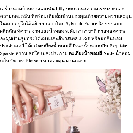
เครื่องหอมบ้านคอลเลคชัน Lilly บทกวีแห่งความเรียบง่ายและ
ความกลมกลืน ที่พร้อมเติมเต็มบ้านของคุณด้วยความหวานละมุน
ในแบบฤดูใบไม้ผลิ ออกแบบโดย Sylvie de France นักออกแบบ
ผลิตภัณฑ์ความงามและน้ำหอมระดับนานาชาติ ถ่ายทอดความ
ละมุนผ่านรูปทรงโค้งมนและสีพาสเทล 3 เฉด พร้อมกลิ่นหอม
ประจำเฉดสี ได้แก่
ตะเกียงน้ำหอมสี Rose
น้ำหอมกลิ่น Exquisite
Sparkle หวาน สดใส เปล่งประกาย
ตะเกียงน้ำหอมสี Nude
น้ำหอม
กลิ่น Orange Blossom หอมละมุน ผ่อนคลาย