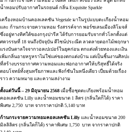
มี ก้านกระจายความหอม 2 เฉดสี ได้แก่ สีเขียว และ สีนู้ด อีกทั้ง
น้ำหอมปรับอากาศในรถยนต์ กลิ่น Exquisite Sparkle
เครื่องหอมบ้านคอลเลคชัน Vegetale มาในรูปแบบตะเกียงน้ำหอม
และ ก้านกระจายความหอม รังสรรค์จาก พอร์ซเลนเมืองลิโมจส์
ซึ่งอยู่ทางทิศใต้ของกรุงปารีส ได้รับการยอมรับจากทั่วโลกตั้งแต่
ศตวรรษที่ 18 จนถึงปัจจุบัน ดีไซน์ประณีต ลวดลายดอกไม้พฤกษา
แรงบันดาลใจจากวอลเปเปอร์ในยุคก่อน ตกแต่งด้วยทองและเงิน
เพิ่มกลิ่นอายหรูหราไม่ใช่แค่ของตกแต่งบ้าน แต่เป็นชิ้นงานศิลปะ
ที่สร้างบรรยากาศความหอมและฟอกอากาศให้บริสุทธิ์ได้จริง
ตอบโจทย์ทั้งสุนทรียภาพและฟังก์ชันในหนึ่งเดียว เปี่ยมด้วยเรื่อง
ราว ความหมาย และความสง่างาม
ตั้งแต่วันนี้ – 29 มิถุนายน 2568
เมื่อซื้อชุดตะเกียงพร้อมน้ำหอม
คอลเลคชัน Lilly และน้ำหอมขนาด 1 ลิตร (กลิ่นใดก็ได้) ราคา
พิเศษ 2,750 บาท จากราคาปกติ 5,140 บาท
ก้านกระจายความหอมคอลเลคชัน Lilly
และน้ำหอมขนาด 200
มิลลิลิตร (กลิ่นใดก็ได้) ราคาพิเศษ 1,750 บาท จากราคาปกติ