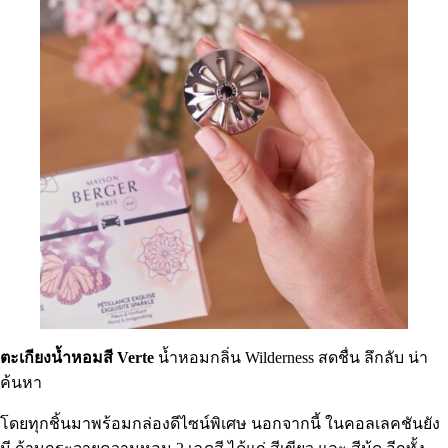
ตะเกียงน้ำหอมสี Verte
น้ำหอมกลิ่น Wilderness สดชื่น ลึกลับ น่า
ค้นหา
โดยทุกชิ้นมาพร้อมกล่องดีไซน์พิเศษ นอกจากนี้ ในคอลเลคชันยัง