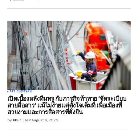
Save my name, email, and website in this
browser for the next time I comment.
Submit Comment
ARTICLES
สื่อสาร
เปิดเบื้องหลังทีมทรู กับภารกิจท้าทาย ‘จัดระเบียบ
สายสื่อสาร’ แม้ไม่ง่ายแต่ตั้งใจเต็มที่ เพื่อเมืองที่
สวยงามและการสื่อสารที่ยั่งยืน
by
Khun Jarin
August 6, 2025