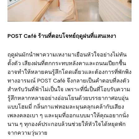
POST Café ร้านที่ตอบโจทย์ฤดูฝนที่แสนเหงา
ฤดูฝนมักนำพาความเหงามาเยือนหัวใจอย่างไม่ทัน
ตั้งตัว เสียงฝนที่ตกกระทบหลังคาและถนนเปียกชื้น
อาจทำให้หลายคนรู้สึกโดดเดี่ยวและต้องการที่พักพิง
ทางอารมณ์ POST Café จึงกลายเป็นคำตอบที่ลงตัว
สำหรับวันที่ฟ้าไม่เป็นใจ เพราะที่นี่เป็นที่โอบรับความ
รู้สึกหลากหลายอย่างอ่อนโยนด้วยบรรยากาศอบอุ่น
แบบโฮมมี่ กลิ่นกาแฟหอมละมุนคลุกเคล้ากับเสียง
เพลงคลอเบา ๆ และมุมที่ออกแบบมาให้คุณอยากนั่ง
นาน ๆ ทุกองค์ประกอบล้วนช่วยให้หัวใจได้หยุดพัก
จากความวุ่นวาย