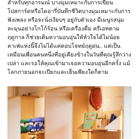
สำหรับทุกอารมณ์ บางมุมเหมาะกับการเขียน
โปสการ์ดหรือไดอารี่บันทึกชีวิตบางมุมเหมาะกับการ
ฟังเพลง หรือจะนั่งเงียบๆ อยู่กับตัวเอง มีเมนูรสนุ่ม
ละมุนอย่างโกโก้ร้อน หรือเครื่องดื่ม ครีเอทตาม
ฤดูกาล ก็ช่วยเติมความอบอุ่นให้หัวใจได้ไม่น้อย
คาเฟ่แห่งนี้จึงไม่ได้แค่ตอบโจทย์ฤดูฝน… แต่เป็น
เหมือนเพื่อนคนหนึ่งที่อยู่เคียงข้างในวันที่คุณรู้สึกว่าง
เปล่า และรอให้คุณเข้ามาเจอความอบอุ่นอีกครั้ง แม้
โลกภายนอกจะเปียกและเย็นเพียงใดก็ตาม