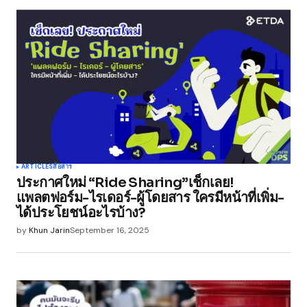
ARTICLES
สื่อสาร
ประกาศใหม่ “Ride Sharing”เช็กเลย!
แพลตฟอร์ม-ไรเดอร์-ผู้โดยสาร ใครมีหน้าที่เพิ่ม-
ได้ประโยชน์อะไรบ้าง?
by
Khun Jarin
September 16, 2025