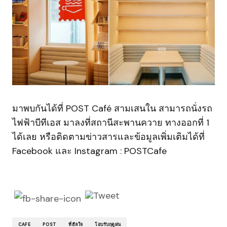
มาพบกันได้ที่ POST Café สามเสนใน สามารถนั่งรถ
ไฟฟ้าบีทีเอส มาลงที่สถานีสะพานควาย ทางออกที่ 1
ได้เลย หรือติดตามข่าวสารและข้อมูลเพิ่มเติมได้ที่
Facebook และ Instagram : POSTCafe
CAFE
POST
ที่ฮีลใจ
โอบรับฤดูฝน