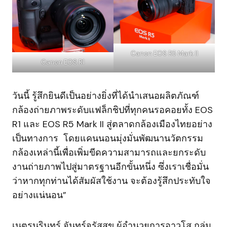
Canon EOS R5 Mark II
Canon EOS R1
วันนี้ รู้สึกยินดีเป็นอย่างยิ่งที่ได้นำเสนอผลิตภัณฑ์
กล้องถ่ายภาพระดับแฟล็กชิปที่ทุกคนรอคอยทั้ง EOS
R1 และ EOS R5 Mark II สู่ตลาดกล้องเมืองไทยอย่าง
เป็นทางการ โดยแคนนอนมุ่งมั่นพัฒนานวัตกรรม
กล้องเหล่านี้เพื่อเพิ่มขีดความสามารถและยกระดับ
งานถ่ายภาพไปสู่มาตรฐานอีกขั้นหนึ่ง ซึ่งเราเชื่อมั่น
ว่าหากทุกท่านได้สัมผัสใช้งาน จะต้องรู้สึกประทับใจ
อย่างแน่นอน”
เนตรนรินทร์ จันทร์จรัสสุข ผู้อำนวยการอาวุโส กลุ่ม