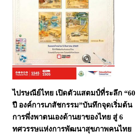
ไปรษณีย์ไทย เปิดตัวแสตมป์ที่ระลึก “60
ปี องค์การเภสัชกรรม”บันทึกจุดเริ่มต้น
การพึ่งพาตนเองด้านยาของไทย สู่ 6
ทศวรรษแห่งการพัฒนาสุขภาพคนไทย