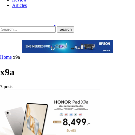
Articles
Search
Home
x9a
x9a
3 posts