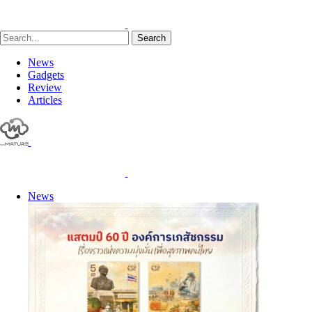
Search
News
Gadgets
Review
Articles
News