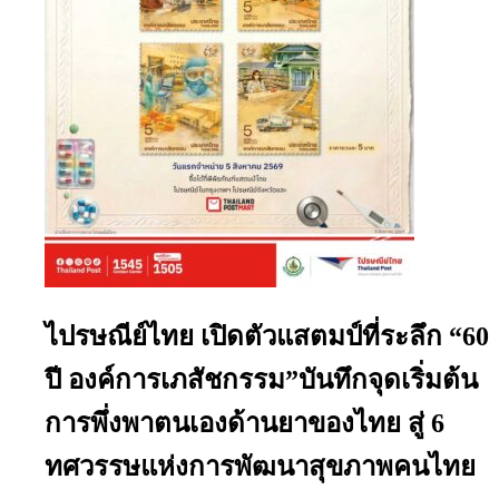
ไปรษณีย์ไทย เปิดตัวแสตมป์ที่ระลึก “60
ปี องค์การเภสัชกรรม”บันทึกจุดเริ่มต้น
การพึ่งพาตนเองด้านยาของไทย สู่ 6
ทศวรรษแห่งการพัฒนาสุขภาพคนไทย