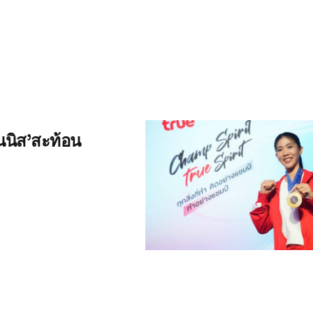
ทนนิส’สะท้อน