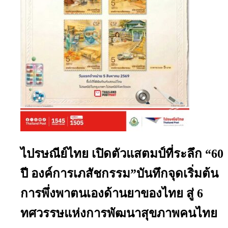
ไปรษณีย์ไทย เปิดตัวแสตมป์ที่ระลึก “60
ปี องค์การเภสัชกรรม”บันทึกจุดเริ่มต้น
การพึ่งพาตนเองด้านยาของไทย สู่ 6
ทศวรรษแห่งการพัฒนาสุขภาพคนไทย