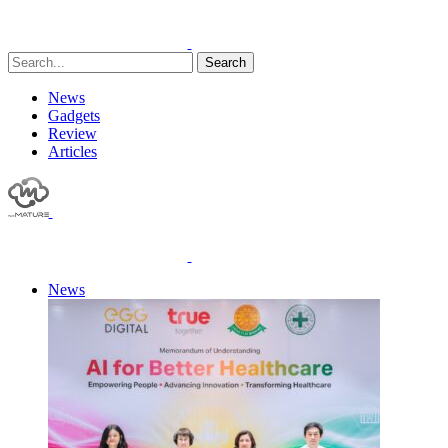
Search
News
Gadgets
Review
Articles
News