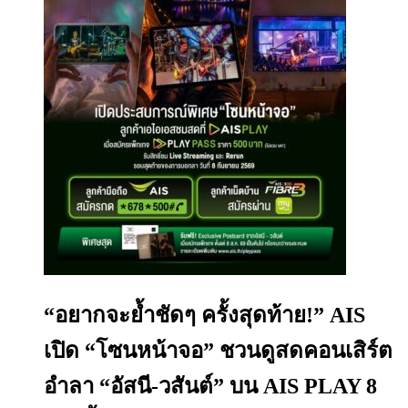
“อยากจะย้ำชัดๆ ครั้งสุดท้าย!” AIS
เปิด “โซนหน้าจอ” ชวนดูสดคอนเสิร์ต
อำลา “อัสนี-วสันต์” บน AIS PLAY 8