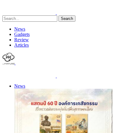
Search
News
Gadgets
Review
Articles
News