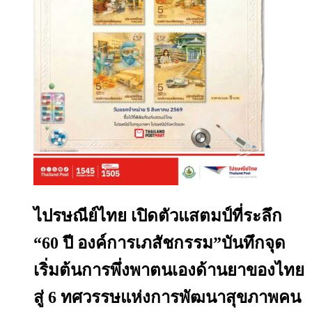
ไปรษณีย์ไทย เปิดตัวแสตมป์ที่ระลึก
“60 ปี องค์การเภสัชกรรม”บันทึกจุด
เริ่มต้นการพึ่งพาตนเองด้านยาของไทย
สู่ 6 ทศวรรษแห่งการพัฒนาสุขภาพคน