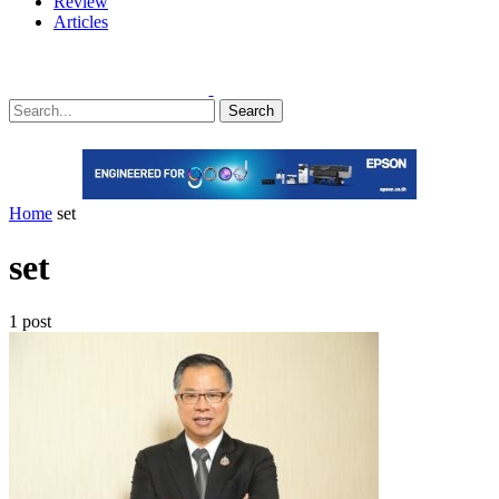
Review
Articles
Search
Home
set
set
1 post