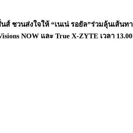
วิชั่นส์ ชวนส่งใจให้ “เนเน่ รอยัล”ร่วมลุ้
eVisions NOW และ True X-ZYTE เวลา 13.00