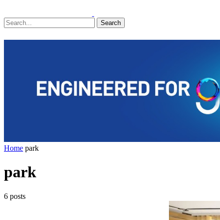
Search
Home
park
park
6 posts