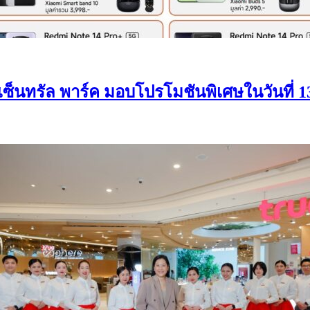
 เซ็นทรัล พาร์ค มอบโปรโมชันพิเศษในวันที่ 