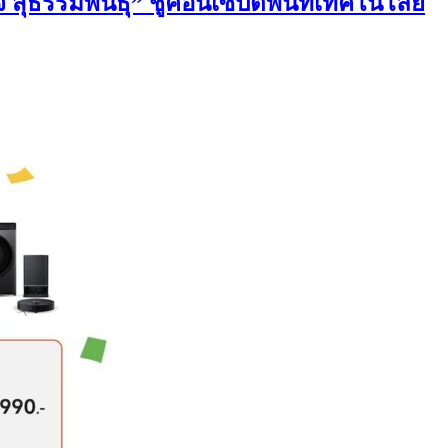
สุธรรมพันธุ์” ชูคอนเซ็ปต์พื้นที่เทคโนโลยี