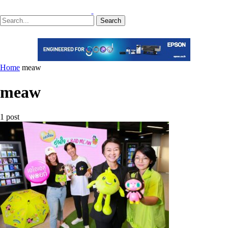
Search
Home
meaw
meaw
1 post