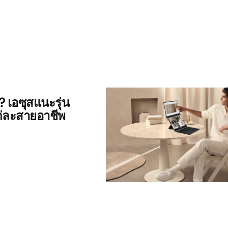
 เอซุสแนะรุ่น
แต่ละสายอาชีพ