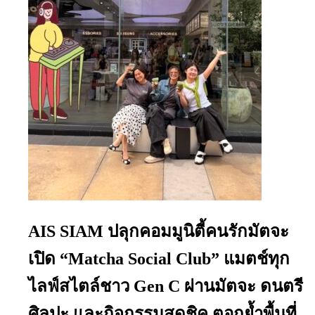
AIS SIAM ปลุกคอมมูนิตี้คนรักมัตจะ
เปิด “Matcha Social Club” แมตช์ทุก
ไลฟ์สไตล์ชาว Gen C ผ่านมัตจะ ดนตรี
ศิลปะ และกิจกรรมสุดชิค ตอกย้ำพื้นที่