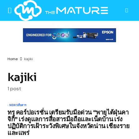
Home
kajiki
kajiki
1 post
NEWS
สื่อสาร
ทรู คอร์ปอเรชั่น เตรียมรับมือด่วน “พายุไต้ฝุ่นคา
จิกิ” เร่งดูแลการสื่อสารมือถือและเน็ตบ้าน เร่ง
ปฏิบัติการเฝ้าระวังพิเศษในจังหวัดน่าน เชียงราย
และแพร่