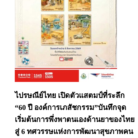
ไปรษณีย์ไทย เปิดตัวแสตมป์ที่ระลึก
“60 ปี องค์การเภสัชกรรม”บันทึกจุด
เริ่มต้นการพึ่งพาตนเองด้านยาของไทย
สู่ 6 ทศวรรษแห่งการพัฒนาสุขภาพคน