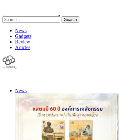
Search
News
Gadgets
Review
Articles
News