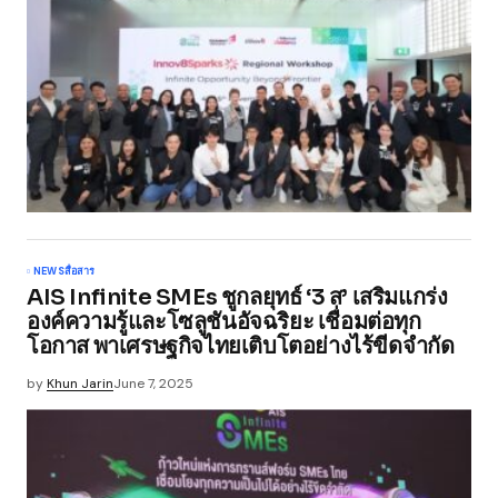
NEWS
สื่อสาร
AIS Infinite SMEs ชูกลยุทธ์ ‘3 ส’ เสริมแกร่ง
องค์ความรู้และโซลูชันอัจฉริยะ เชื่อมต่อทุก
โอกาส พาเศรษฐกิจไทยเติบโตอย่างไร้ขีดจำกัด
by
Khun Jarin
June 7, 2025