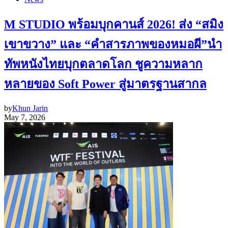
M STUDIO พร้อมบุกคานส์ 2026! ส่ง “สมิง
เขาขวาง” และ “คำสารภาพของหมอผี”นำ
ทัพหนังไทยบุกตลาดโลก ชูความหลาก
หลายของ Soft Power สู่มาตรฐานสากล
by
Khun Jarin
May 7, 2026