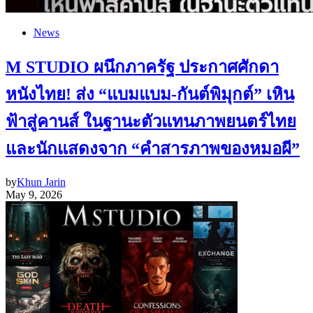
News
M STUDIO ผนึกภาครัฐ ประกาศศักดา
หนังไทย! ส่ง “แบมแบม-กันต์พิมุกต์” เหิน
ฟ้าสู่คานส์ ในฐานะตัวแทนภาพยนตร์ไทย
และนักแสดงจาก “คำสารภาพของหมอผี”
by
Khun Jarin
May 9, 2026