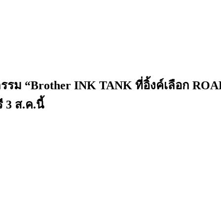
กรรม “Brother INK TANK ที่อิ้งค์เลือก R
 3 ส.ค.นี้