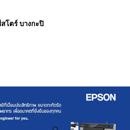
์สโตร์ บางกะปิ