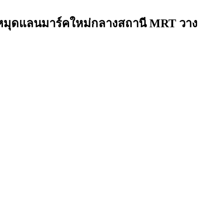
ักหมุดแลนมาร์คใหม่กลางสถานี MRT วาง