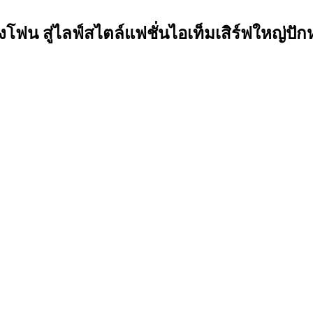
ฟน สู่ไลฟ์สไตล์แฟชั่นไอเท็มเสิร์ฟใหญ่ป