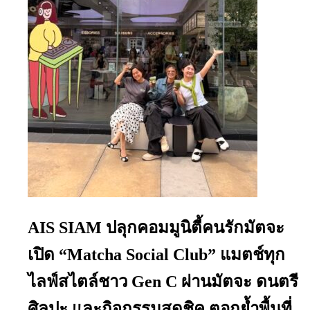
AIS SIAM ปลุกคอมมูนิตี้คนรักมัตจะ
เปิด “Matcha Social Club” แมตช์ทุก
ไลฟ์สไตล์ชาว Gen C ผ่านมัตจะ ดนตรี
ศิลปะ และกิจกรรมสุดชิค ตอกย้ำพื้นที่