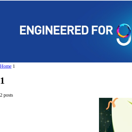
Home
1
1
2 posts