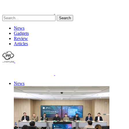
Search
News
Gadgets
Review
Articles
News