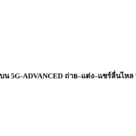
 บน 5G-ADVANCED ถ่าย–แต่ง–แชร์ลื่นไหล 