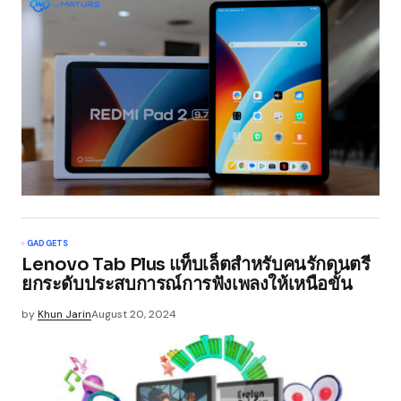
GADGETS
Lenovo Tab Plus แท็บเล็ตสำหรับคนรักดนตรี
ยกระดับประสบการณ์การฟังเพลงให้เหนือขั้น
by
Khun Jarin
August 20, 2024